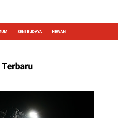
MUM
SENI BUDAYA
HEWAN
i Terbaru