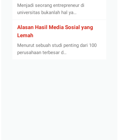
Menjadi seorang entrepreneur di
universitas bukanlah hal ya…
Alasan Hasil Media Sosial yang
Lemah
Menurut sebuah studi penting dari 100
perusahaan terbesar d…