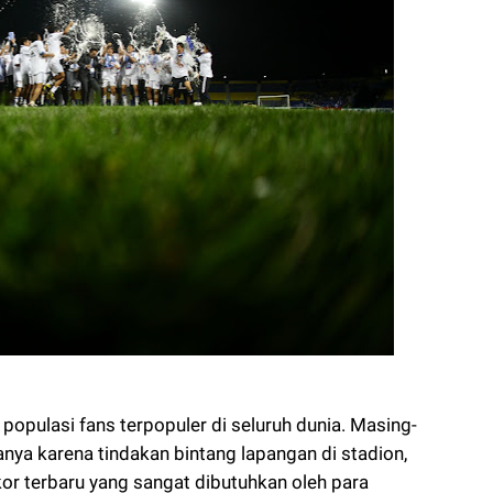
populasi fans terpopuler di seluruh dunia. Masing-
nya karena tindakan bintang lapangan di stadion,
kor terbaru yang sangat dibutuhkan oleh para