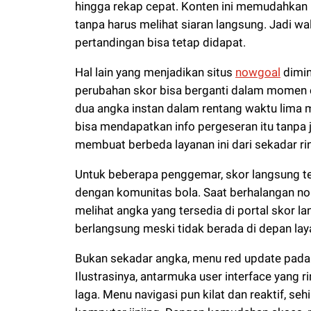
hingga rekap cepat. Konten ini memudahkan
tanpa harus melihat siaran langsung. Jadi wa
pertandingan bisa tetap didapat.
Hal lain yang menjadikan situs
nowgoal
dimin
perubahan skor bisa berganti dalam momen c
dua angka instan dalam rentang waktu lima m
bisa mendapatkan info pergeseran itu tanpa 
membuat berbeda layanan ini dari sekadar ri
Untuk beberapa penggemar, skor langsung ter
dengan komunitas bola. Saat berhalangan non
melihat angka yang tersedia di portal skor l
berlangsung meski tidak berada di depan layar
Bukan sekadar angka, menu red update pada 
Ilustrasinya, antarmuka user interface ya
laga. Menu navigasi pun kilat dan reaktif, 