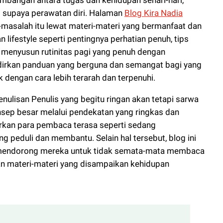
bangan antara tugas dan kehidupan sehari-hari,
 supaya perawatan diri. Halaman
Blog Kira Nadia
masalah itu lewat materi-materi yang bermanfaat dan
festyle seperti pentingnya perhatian penuh, tips
 menyusun rutinitas pagi yang penuh dengan
irkan panduan yang berguna dan semangat bagi yang
k dengan cara lebih terarah dan terpenuhi.
enulisan Penulis yang begitu ringan akan tetapi sarwa
ep besar melalui pendekatan yang ringkas dan
rkan para pembaca terasa seperti sedang
 peduli dan membantu. Selain hal tersebut, blog ini
 mendorong mereka untuk tidak semata-mata membaca
n materi-materi yang disampaikan kehidupan