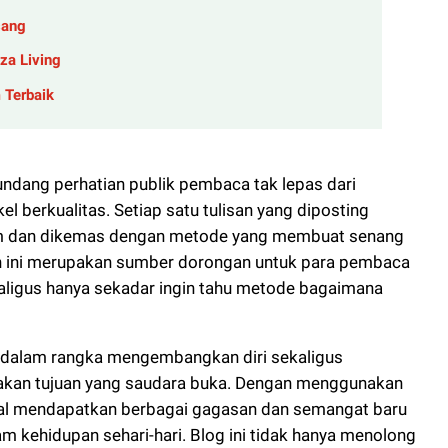
sang
za Living
 Terbaik
dang perhatian publik pembaca tak lepas dari
l berkualitas. Setiap satu tulisan yang diposting
lam dan dikemas dengan metode yang membuat senang
man ini merupakan sumber dorongan untuk para pembaca
aligus hanya sekadar ingin tahu metode bagaimana
dalam rangka mengembangkan diri sekaligus
pakan tujuan yang saudara buka. Dengan menggunakan
l mendapatkan berbagai gagasan dan semangat baru
m kehidupan sehari-hari. Blog ini tidak hanya menolong