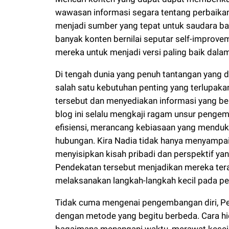
wawasan informasi segara tentang perbaikan d
menjadi sumber yang tepat untuk saudara b
banyak konten bernilai seputar self-improve
mereka untuk menjadi versi paling baik dalam
Di tengah dunia yang penuh tantangan yang di
salah satu kebutuhan penting yang terlupaka
tersebut dan menyediakan informasi yang ber
blog ini selalu mengkaji ragam unsur pengem
efisiensi, merancang kebiasaan yang mendu
hubungan. Kira Nadia tidak hanya menyampai
menyisipkan kisah pribadi dan perspektif y
Pendekatan tersebut menjadikan mereka ter
melaksanakan langkah-langkah kecil pada per
Tidak cuma mengenai pengembangan diri, Pen
dengan metode yang begitu berbeda. Cara hi