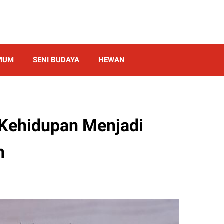
MUM
SENI BUDAYA
HEWAN
Kehidupan Menjadi
h