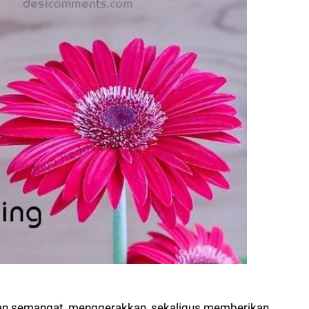
an semangat, menggerakkan, sekaligus memberikan