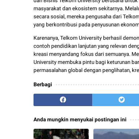
dan Bisnis Telkom University berusaha untuk 
masyarakat dan ekosistem sekitarnya. Melal
secara sosial, mereka pengusaha dari Telko
yang berkontribusi pada penyusunan ekonomis
Karenanya, Telkom University berhasil demo
contoh pendidikan lanjutan yang relevan den
kreasi menyandang fokus dari semuanya. Mel
University membuka pintu bagi keturunan b
permasalahan global dengan penglihatan, kre
Berbagi
Anda mungkin menyukai postingan ini