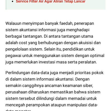
Service Filter Air Agar Aliran Tetap Lancar
Walauun menyimpan banyak faedah, penerapan
sistem akuntansi informasi juga menghadapi
berbagai tantangan. Di antara tantangan utama
adalah cost yang berhubungan dengan akuisisi dan
pengelolaan sistem. Selain itu, pendidikan untuk
pegawai untuk menggunakan sistem dengan optimal
juga memerlukan investasi masa serta peralatan.
Perlindungan data-data juga menjadi prioritas pokok
di dalam sistem informasi akuntansi. Dengan
semakin canggihnya ancaman keamanan siber,
perusahaan diharuskan memastikan bahwa sistem
sistem tersebut dilindungi dalam memadai untuk
mencegah perampokan ataupun manipulasi data-