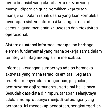
berita finansial yang akurat serta relevan yang
mampu diperoleh guna pemilihan keputusan
manajerial. Dalam ranah usaha yang kian kompleks,
penerapan sistem informasi keuangan menjadi
esensial guna menjamin keluwesan dan efektivitas
operasional.
Sistem akuntansi informasi merupakan berbagai
elemen fundamental yang mana bekerja sama dalam
terintegrasi. Bagian-bagian ini mencakup:
Infomasi keuangan sumbernya adalah beraneka
aktivitas yang mana terjadi di entitas. Kegiatan
tersebut menyertakan pengadaan, penjualan,
pembayaran gaji remunerasi, serta hal-hal lainnya.
Sesudah data-data dihimpun, tahapan selanjutnya
adalah memprosesnya menjadi keterangan yang
berharga. Ini mencakup pendataan, pengkategori-an,