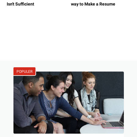
Isn't Sufficient
way to Make a Resume
POPULER