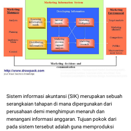
Sistem informasi akuntansi (SIK) merupakan sebuah
serangkaian tahapan di mana dipergunakan dari
perusahaan demi menghimpun menaruh dan
menangani informasi anggaran. Tujuan pokok dari
pada sistem tersebut adalah guna memproduksi