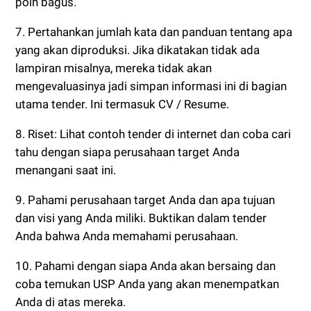
poin bagus.
7. Pertahankan jumlah kata dan panduan tentang apa
yang akan diproduksi. Jika dikatakan tidak ada
lampiran misalnya, mereka tidak akan
mengevaluasinya jadi simpan informasi ini di bagian
utama tender. Ini termasuk CV / Resume.
8. Riset: Lihat contoh tender di internet dan coba cari
tahu dengan siapa perusahaan target Anda
menangani saat ini.
9. Pahami perusahaan target Anda dan apa tujuan
dan visi yang Anda miliki. Buktikan dalam tender
Anda bahwa Anda memahami perusahaan.
10. Pahami dengan siapa Anda akan bersaing dan
coba temukan USP Anda yang akan menempatkan
Anda di atas mereka.