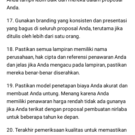
Anda.
17. Gunakan branding yang konsisten dan presentasi
yang bagus di seluruh proposal Anda, terutama jika
ditulis oleh lebih dari satu orang.
18. Pastikan semua lampiran memiliki nama
perusahaan, hak cipta dan referensi penawaran Anda
dan jelas jika Anda mengacu pada lampiran, pastikan
mereka benar-benar diserahkan.
19. Pastikan model penetapan biaya Anda akurat dan
membuat Anda untung. Menang karena Anda
memiliki penawaran harga rendah tidak ada gunanya
jika Anda terikat dengan proposal pembuatan nirlaba
untuk beberapa tahun ke depan.
20. Terakhir pemeriksaan kualitas untuk memastikan